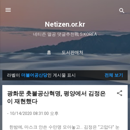
기본 콘텐츠로 건너뛰기
Netizen.or.kr
네티즌 멸공 댓글추천戰 S.KOREA
홈
도서판매처
라벨이
더불어공산당
인 게시물 표시
전체 보기
글
광화문 촛불공산혁명, 평양에서 김정은
이 재현했다
-
10/14/2020 08:31:00 오후
한밤에, 마스크 안쓴 수만명 모아놓고… 김정은 “고맙다” 눈