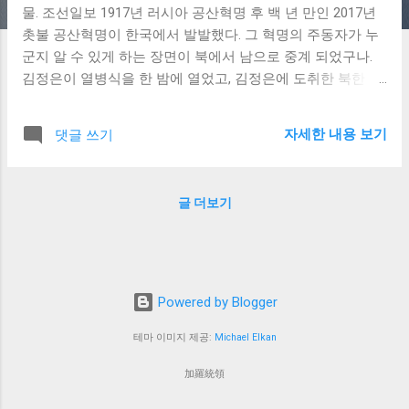
물. 조선일보 1917년 러시아 공산혁명 후 백 년 만인 2017년
촛불 공산혁명이 한국에서 발발했다. 그 혁명의 주동자가 누
군지 알 수 있게 하는 장면이 북에서 남으로 중계 되었구나.
김정은이 열병식을 한 밤에 열었고, 김정은에 도취한 북한 백
성들이 촛불을 들고 있도다. 김정은이 바로 남한 촛불 공산혁
명을 일으킨 사람인 것을 우리가 알 수 있게 하는 결정적 장면
자세한 내용 보기
댓글 쓰기
이다. 그래서 지금 북한과 남한에 같은 정권이 우리를 압제하
고 있는 것이다.
글 더보기
Powered by Blogger
테마 이미지 제공:
Michael Elkan
加羅統領