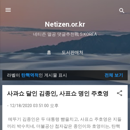
기본 콘텐츠로 건너뛰기
Netizen.or.kr
네티즌 멸공 댓글추천戰 S.KOREA
홈
도서판매처
라벨이
탄핵역적
인 게시물 표시
전체 보기
글
사과쇼 달인 김종인, 사표쇼 명인 주호영
-
12/18/2020 03:51:00 오후
메뚜기 김종인은 두 대통령 뺨을치고, 사표쇼 주호영은 지들
끼리 박수치네, 더불공산 첩자같은 종인이와 호영이는, 탄핵