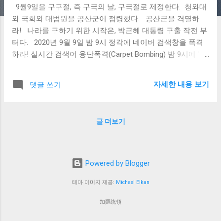
9월9일을 구구절, 즉 구국의 날, 구국절로 제정한다. 청와대
와 국회와 대법원을 공산군이 점령했다. 공산군을 격멸하
라! 나라를 구하기 위한 시작은, 박근혜 대통령 구출 작전 부
터다. 2020년 9월 9일 밤 9시 정각에 네이버 검색창을 폭격
하라! 실시간 검색어 융단폭격(Carpet Bombing) 밤 9시에 ' 박
근혜 대통령 석방하라 ' 검색창에 입력 작전 코드명(태그 이
름): 박9해 나라를 지키는 군대가 크게 네 가지 있으니, 하나
자세한 내용 보기
댓글 쓰기
는 육군이요, 뭍에서 싸우며, 육군대장군이 지휘한다. 지상
전. 둘은 해군이요, 물에서 싸우며, 해군대장군이 지휘한다.
해상전. 셋은 공군이요, 공에서 싸우며, 공군대장군이 지휘
글 더보기
한다. 공중전. 마지막은, 통군이니, 넷에서 싸우며, 통군대장
군이 지휘한다. 대추전(大追戰, 댓글과 추천 전투) 발포! 멸
공! - 通軍大將軍 加羅統領 낙동강 전선 네티즌 전투
2020년 9월 8일 Netizen.or.kr
Powered by Blogger
테마 이미지 제공:
Michael Elkan
加羅統領