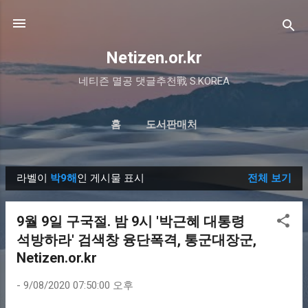
기본 콘텐츠로 건너뛰기
Netizen.or.kr
네티즌 멸공 댓글추천戰 S.KOREA
홈
도서판매처
라벨이
박9해
인 게시물 표시
전체 보기
글
9월 9일 구국절. 밤 9시 '박근혜 대통령
석방하라' 검색창 융단폭격, 통군대장군,
Netizen.or.kr
-
9/08/2020 07:50:00 오후