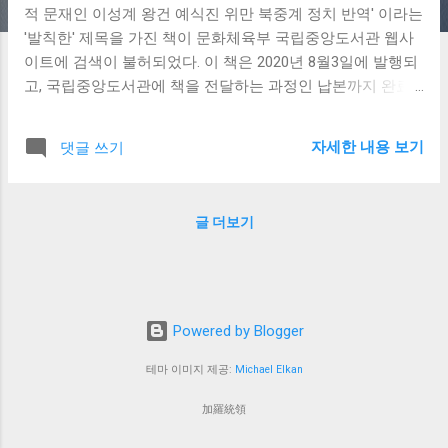
적 문재인 이성계 왕건 예식진 위만 북중계 정치 반역' 이라는
'발칙한' 제목을 가진 책이 문화체육부 국립중앙도서관 웹사
이트에 검색이 불허되었다. 이 책은 2020년 8월3일에 발행되
고, 국립중앙도서관에 책을 전달하는 과정인 납본까지 완료
된 정상적인 도서이다. 그런데 한 달이 지난 9월3일까지도 국
립중앙도서관 웹사이트에서 검색이 되지 않는다. 문재인 정
자세한 내용 보기
댓글 쓰기
부는 문민정부라면서 문화시민의 저작을 등록 금지시키는
가? 이거 아주 심한 도서 검열이 아닌가? 책의 제목이 현직
대통령에게 거슬리는 것이라 그런가? 이 책은 과거의 역사적
글 더보기
사실을 들어 미래를 추측하는 책이다. 과거 고려 우왕의 역적
이성계, 태봉 궁예의 역적 왕건의 사례를 들어, 지금 국민에게
역적이 되는 문재인을 알리는 책이다. 민주주의는 국민이 대
통령을 뽑는 제도, 즉 황제인 국민이 신하인 대통령을 책봉하
는 제도다. 요즘 떠도는 상소문들이 황제인 국민의 심기를 불
Powered by Blogger
편하게 하는 것은, 바로 신하인 문재인을 황제 폐하로 칭했기
테마 이미지 제공:
Michael Elkan
때문이다. 이 책은 국민의 신하, 문재인이, 황제인 국민을 해
롭게 하므로 역적이라 표현하였다. 그런데 이런 당연한 표현
加羅統領
을 한 책이 중앙(도서관)의 미움을 받은 것인가? 왜 검색을 막
은 것인가? 지금 서점과 포털에 널린 이 책을, 국립중앙도서