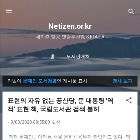
기본 콘텐츠로 건너뛰기
Netizen.or.kr
네티즌 멸공 댓글추천戰 S.KOREA
홈
도서판매처
라벨이
문재인 도서검열
인 게시물 표시
전체 보기
글
표현의 자유 없는 공산당, 문 대통령 '역
적' 표현 책, 국립도서관 검색 불허
-
9/03/2020 09:55:00 오전
'역적 문재인...' 이라는 책을 문화체육부가 탄압하고 있다. '역