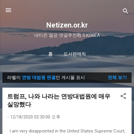
기본 콘텐츠로 건너뛰기
Netizen.or.kr
네티즌 멸공 댓글추천戰 S.KOREA
홈
도서판매처
라벨이
연방 대법원 판결
인 게시물 표시
전체 보기
글
트럼프, 나와 나라는 연방대법원에 매우
실망했다
-
12/18/2020 02:30:00 오후
I am very disappointed in the United States Supreme Court,