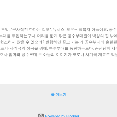
입…"군사작전 한다는 각오". 뉴시스. 오우~. 탈북자 아들이요, 공
부대를 투입하는구나. 머리를 짧게 깎은 공수부대원이 백성의 집 밖에
협조하지 않을 수 있으랴? 반항하면 끌고 가는 게 공수부대의 훈련된
 코로나 사기극의 성공을 위해, 특수부대를 동원하는도다. 공산당의 
간호사 엄마와 공수부대 두 아들의 이야기가 코로나 사기극 재료로 억
리들아, 이 간교한 국민의 배신자들아. 군인들을 이용하고, 가족사를
글 더보기
Powered by Blogger