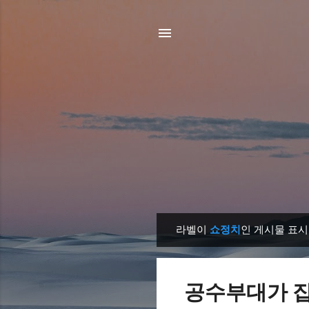
라벨이
쇼정치
인 게시물 표시
글
공수부대가 집