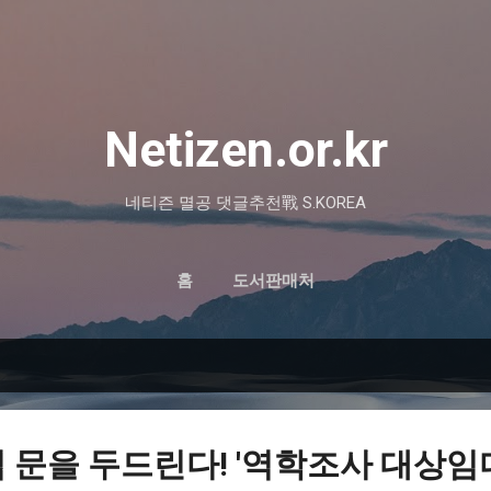
기본 콘텐츠로 건너뛰기
Netizen.or.kr
네티즌 멸공 댓글추천戰 S.KOREA
홈
도서판매처
 문을 두드린다! '역학조사 대상임다